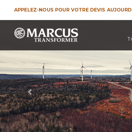
APPELEZ-NOUS POUR VOTRE DEVIS AUJOURD'
Aller
Aller
à
au
T
la
contenu
navigation
Previous