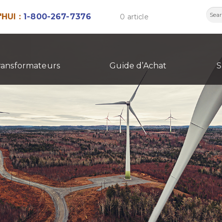
Rech
HUI :
1-800-267-7376
0 article
ransformateurs
Guide d’Achat
S