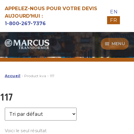
APPELEZ-NOUS POUR VOTRE DEVIS
EN
AUJOURD'HUI :
FR
1-800-267-7376
Aller
Aller
MENU
à
au
la
contenu
Transformateurs
navigation
Guide d’Achat
Accueil
Product kva
117
Specialitées
117
Notre Qualité
Voici le seul résultat