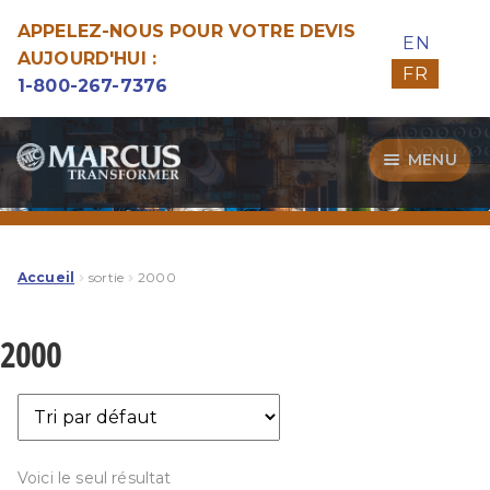
APPELEZ-NOUS POUR VOTRE DEVIS
EN
AUJOURD'HUI :
FR
1-800-267-7376
Aller
Aller
MENU
à
au
la
contenu
Transformateurs
navigation
Guide d’Achat
Accueil
sortie
2000
Specialitées
2000
Notre Qualité
Voici le seul résultat