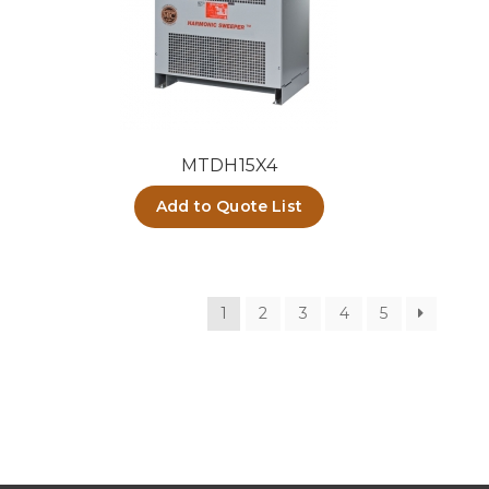
MTDH15X4
Add to Quote List
1
2
3
4
5