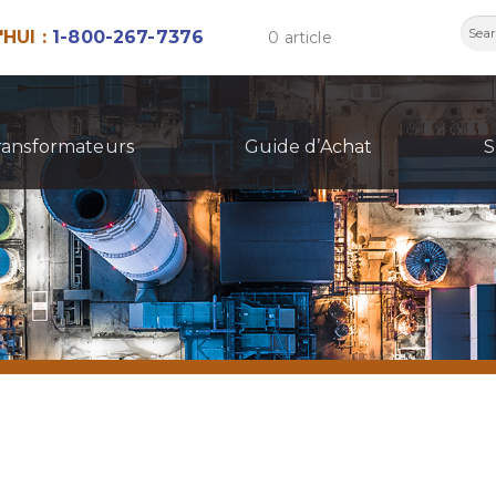
Rech
HUI :
1-800-267-7376
0 article
ransformateurs
Guide d’Achat
S