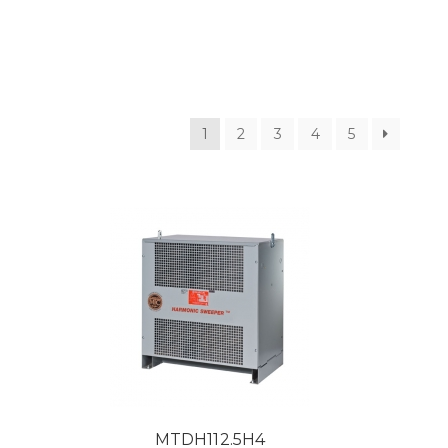
1
2
3
4
5
MTDH112.5H4