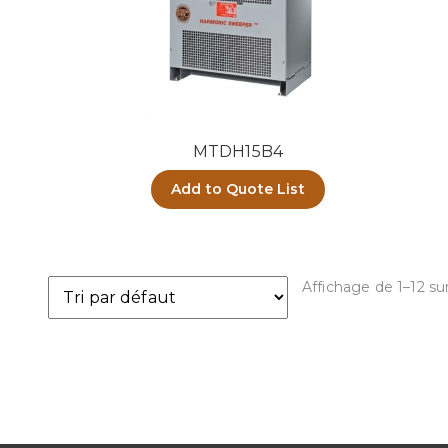
MTDH15B4
Add to Quote List
Affichage de 1–12 sur