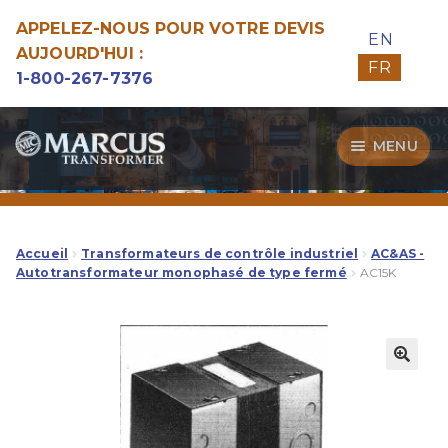
APPELEZ-NOUS POUR VOTRE DEVIS
EN
AUJOURD'HUI :
FR
1-800-267-7376
Aller
Aller
MENU
à
au
la
contenu
Transformateurs
navigation
Guide d’Achat
Accueil
Transformateurs de contrôle industriel
AC&AS -
Autotransformateur monophasé de type fermé
AC15K
Specialitées
Notre Qualité