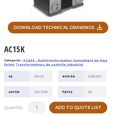
DOWNLOAD TECHNICAL DRAWINGS
AC15K
Catégories :
AC&AS - Autotransformateur monophasé de type
fermé
,
Transformateurs de contrôle industriel
va
15000
entrée
208/230
sortie
230/208
hertz
60
quantité
Quantity
ADD TO QUOTE LIST
de