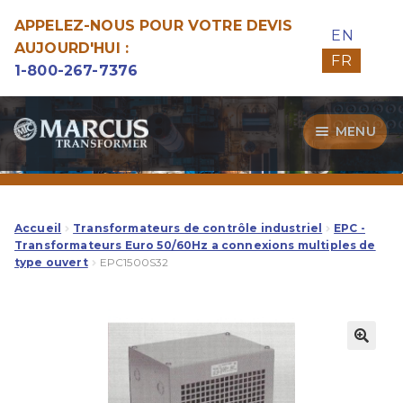
APPELEZ-NOUS POUR VOTRE DEVIS
EN
AUJOURD'HUI :
FR
1-800-267-7376
Aller
Aller
MENU
à
au
la
contenu
Transformateurs
navigation
Guide d’Achat
Accueil
Transformateurs de contrôle industriel
EPC -
Transformateurs Euro 50/60Hz a connexions multiples de
type ouvert
EPC1500S32
Specialitées
Notre Qualité