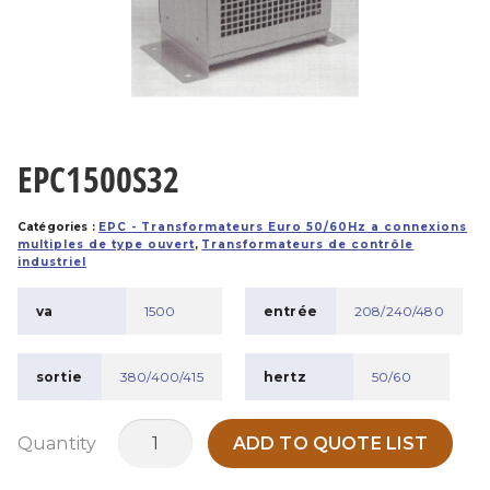
EPC1500S32
Catégories :
EPC - Transformateurs Euro 50/60Hz a connexions
multiples de type ouvert
,
Transformateurs de contrôle
industriel
va
1500
entrée
208/240/480
sortie
380/400/415
hertz
50/60
quantité
Quantity
ADD TO QUOTE LIST
de
EPC1500S32