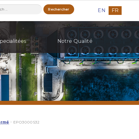
ercher :
EN
FR
pecialitées
Notre Qualité
fermé
EPO3000S32