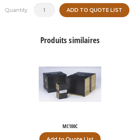
quantité
Quantity
ADD TO QUOTE LIST
de
MC150G
Produits similaires
MC100C
Add to Quote List