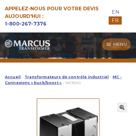
APPELEZ-NOUS POUR VOTRE DEVIS
EN
AUJOURD'HUI :
FR
1-800-267-7376
Aller
Aller
MENU
à
au
la
contenu
Transformateurs
navigation
Guide d’Achat
Accueil
Transformateurs de contrôle industriel
MC -
Connexions « buck/boost »
MC150G
Specialitées
Notre Qualité