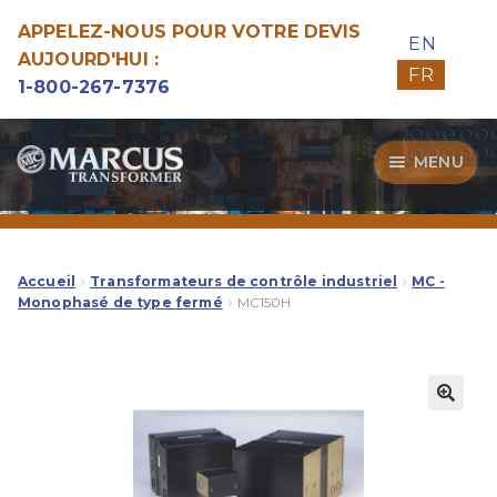
APPELEZ-NOUS POUR VOTRE DEVIS
EN
AUJOURD'HUI :
FR
1-800-267-7376
Aller
Aller
MENU
à
au
la
contenu
Transformateurs
navigation
Guide d’Achat
Accueil
Transformateurs de contrôle industriel
MC -
Monophasé de type fermé
MC150H
Specialitées
Notre Qualité