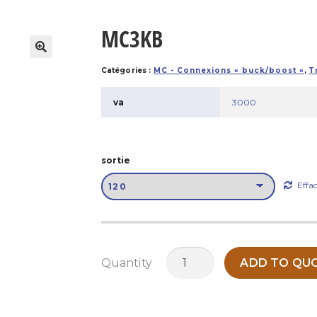
MC3KB
Catégories :
MC - Connexions « buck/boost »
,
T
va
3000
sortie
Effa
quantité
Quantity
ADD TO QUO
de
MC3KB