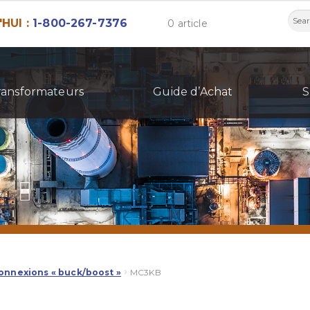
Rech
HUI :
1-800-267-7376
0 article
ransformateurs
Guide d’Achat
S
onnexions « buck/boost »
MC3KB