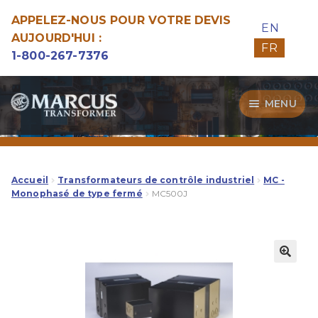
APPELEZ-NOUS POUR VOTRE DEVIS
EN
AUJOURD'HUI :
FR
1-800-267-7376
Aller
Aller
MENU
à
au
la
contenu
Transformateurs
navigation
Guide d’Achat
Accueil
Transformateurs de contrôle industriel
MC -
Monophasé de type fermé
MC500J
Specialitées
Notre Qualité