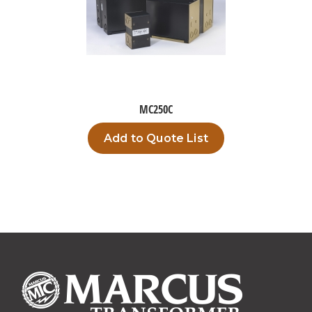
MC250C
Add to Quote List