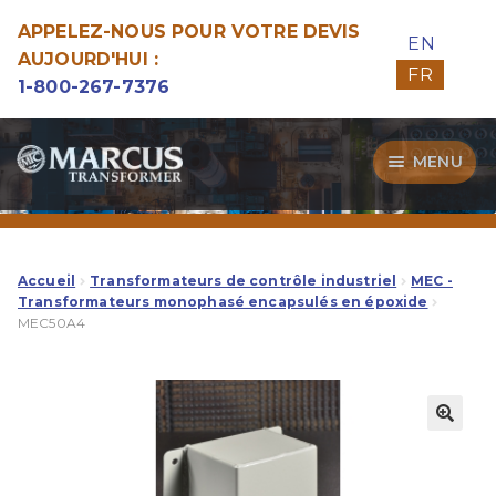
APPELEZ-NOUS POUR VOTRE DEVIS
EN
AUJOURD'HUI :
FR
1-800-267-7376
Aller
Aller
MENU
à
au
la
contenu
Transformateurs
navigation
Guide d’Achat
Accueil
Transformateurs de contrôle industriel
MEC -
Transformateurs monophasé encapsulés en époxide
MEC50A4
Specialitées
Notre Qualité