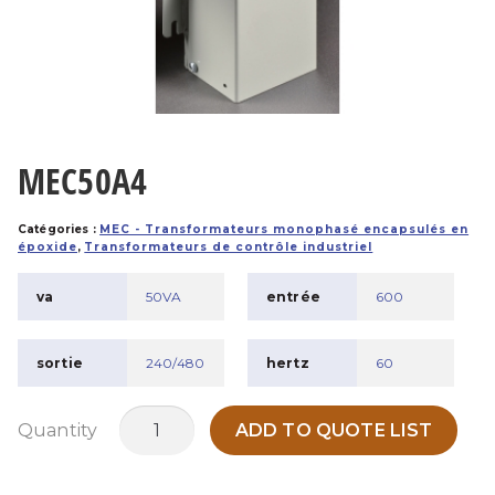
MEC50A4
Catégories :
MEC - Transformateurs monophasé encapsulés en
époxide
,
Transformateurs de contrôle industriel
va
50VA
entrée
600
sortie
240/480
hertz
60
quantité
Quantity
ADD TO QUOTE LIST
de
MEC50A4