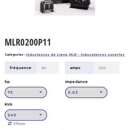
MLR0200P11
Catégories :
Inductances de Ligne
,
MLR - Inducatances ouvertes
fréquence
60
amps
200
hp
impedance
kVA
Effacer