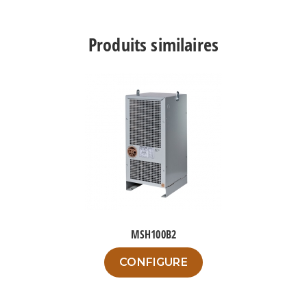
MS5A2
Produits similaires
MSH100B2
Ce
CONFIGURE
produit
a
plusieurs