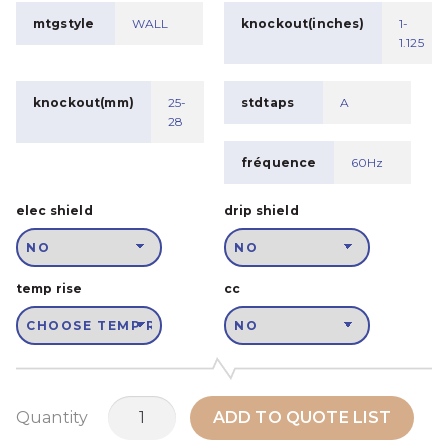
mtgstyle
WALL
knockout(inches)
1-
1.125
knockout(mm)
25-
stdtaps
A
28
fréquence
60Hz
elec shield
drip shield
temp rise
cc
quantité
Quantity
ADD TO QUOTE LIST
de