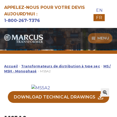
APPELEZ-NOUS POUR VOTRE DEVIS
EN
AUJOURD'HUI :
FR
1-800-267-7376
Aller
Aller
MENU
à
au
la
contenu
Transformateurs
navigation
Guide d’Achat
Accueil
Transformateurs de distribution à type sec
MS /
MSH - Monophasé
MS5A2
Specialitées
Notre Qualité
DOWNLOAD TECHNICAL DRAWINGS