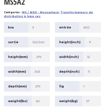
MS5A2
Catégories :
MS / MSH - Monophasé
,
Transformateurs de
distribution à type sec
kva
5
entrée
600
sortie
120/240
height(inch)
11
height(mm)
279
width(inch)
12
width(mm)
305
depth(inch)
11
depth(mm)
279
fig
1
weight(lbs)
60
weight(kg)
27