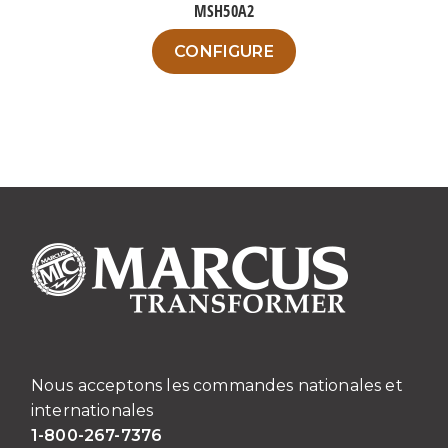
MSH50A2
produit
Ce
CONFIGURE
produit
a
plusieurs
variations.
Les
options
peuvent
être
choisies
sur
la
page
du
Nous acceptons les commandes nationales et
produit
internationales
1-800-267-7376