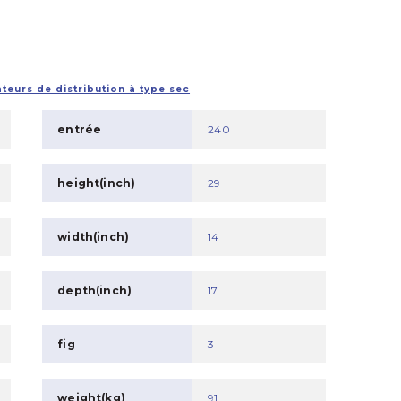
teurs de distribution à type sec
entrée
240
height(inch)
29
width(inch)
14
depth(inch)
17
fig
3
weight(kg)
91