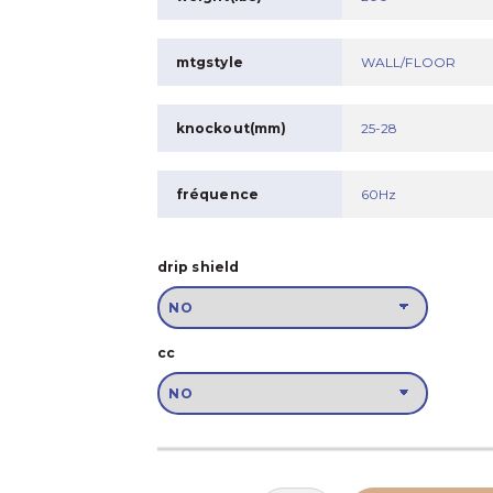
mtgstyle
WALL/FLOOR
knockout(mm)
25-28
fréquence
60Hz
drip shield
cc