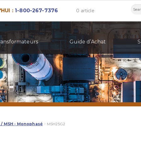
Rech
HUI :
1-800-267-7376
0 article
ransformateurs
Guide d’Achat
S
 / MSH - Monophasé
MSH25G2