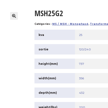
MSH25G2
Catégories :
MS / MSH - Monophasé
,
Transforma
kva
25
sortie
120/240
height(mm)
737
width(mm)
356
depth(mm)
432
weight(lbs)
200