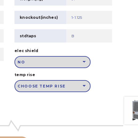
knockout(inches)
1-1.125
stdtaps
B
elec shield
temp rise