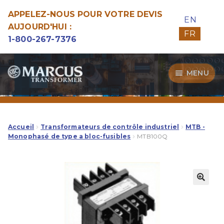
APPELEZ-NOUS POUR VOTRE DEVIS
EN
AUJOURD'HUI :
FR
1-800-267-7376
Aller
Aller
MENU
à
au
la
contenu
Transformateurs
navigation
Guide d’Achat
Accueil
Transformateurs de contrôle industriel
MTB -
Monophasé de type a bloc-fusibles
MTB100Q
Specialitées
Notre Qualité