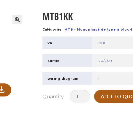
MTB1KK
Catégories :
MTB - Monophasé de type a bloc-f
va
1000
sortie
120/240
wiring diagram
4
quantité
Quantity
ADD TO QUO
de
MTB1KK