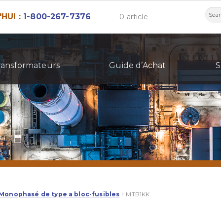
Rech
HUI :
1-800-267-7376
0 article
ransformateurs
Guide d’Achat
S
Monophasé de type a bloc-fusibles
MTB1KK