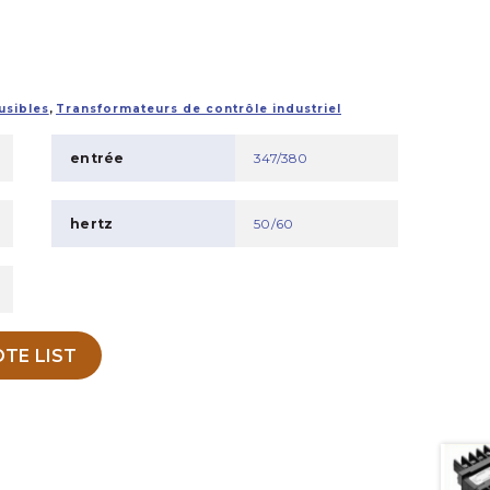
usibles
,
Transformateurs de contrôle industriel
entrée
347/380
hertz
50/60
TE LIST