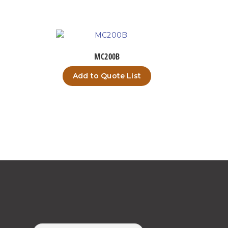
MC200B
Add to Quote List