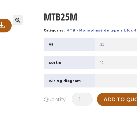
MTB25M
Catégories :
MTB - Monophasé de type a bloc-f
va
25
sortie
12
wiring diagram
1
quantité
Quantity
ADD TO QUO
de
MTB25M