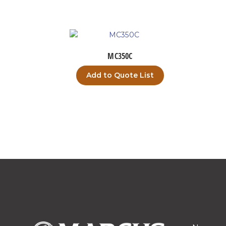
MC350C
Add to Quote List