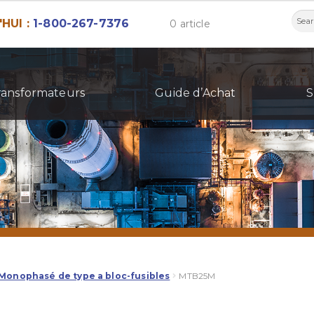
Rech
HUI :
1-800-267-7376
0 article
ransformateurs
Guide d’Achat
S
Monophasé de type a bloc-fusibles
MTB25M