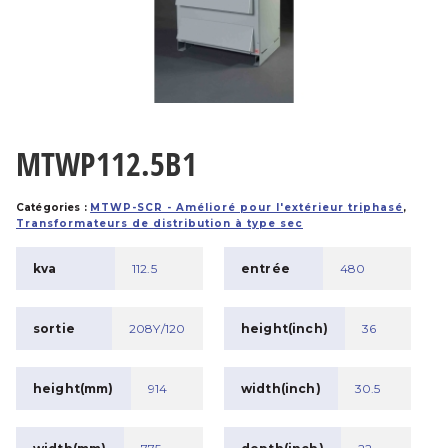
MTWP112.5B1
Catégories :
MTWP-SCR - Amélioré pour l'extérieur triphasé
,
Transformateurs de distribution à type sec
kva
112.5
entrée
480
sortie
208Y/120
height(inch)
36
height(mm)
914
width(inch)
30.5