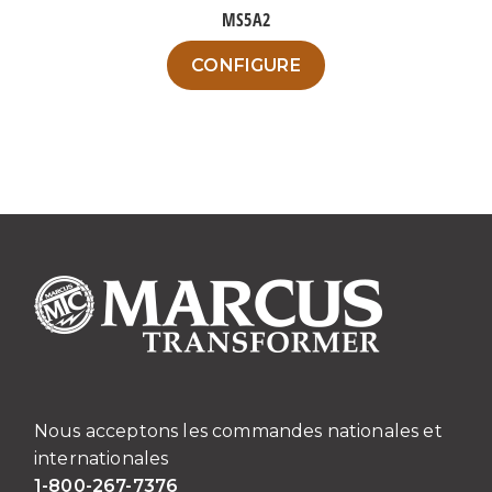
options
MS5A2
peuvent
Ce
être
CONFIGURE
produit
choisies
a
sur
plusieurs
la
variations.
page
Les
du
options
produit
peuvent
être
choisies
sur
la
page
du
Nous acceptons les commandes nationales et
produit
internationales
1-800-267-7376