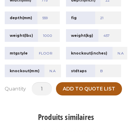
width(mm)
775
depth(inch)
22
depth(mm)
559
fig
21
weight(lbs)
1000
weight(kg)
457
mtgstyle
FLOOR
knockout(inches)
N.A
knockout(mm)
N.A
stdtaps
B
quantité
Quantity
ADD TO QUOTE LIST
de
MTWP112.5B1
Produits similaires