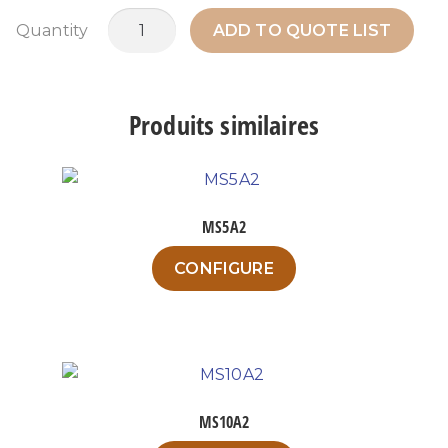
quantité
Quantity
ADD TO QUOTE LIST
de
MTWPH50N1
Produits similaires
MS5A2
Ce
CONFIGURE
produit
a
plusieurs
variations.
Les
options
MS10A2
peuvent