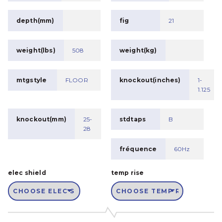
depth(mm)
fig
21
weight(lbs)
508
weight(kg)
mtgstyle
FLOOR
knockout(inches)
1-
1.125
knockout(mm)
25-
stdtaps
B
28
fréquence
60Hz
elec shield
temp rise