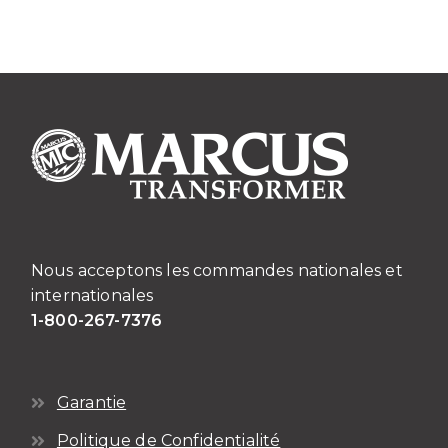
plusieurs
variations.
Les
options
peuvent
être
choisies
sur
la
page
du
Nous acceptons les commandes nationales et
produit
internationales
1-800-267-7376
Garantie
Politique de Confidentialité