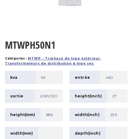
MTWPH50N1
Catégories :
MTWP - Triphasé de type extérieur
,
Transformateurs de distribution à type sec
kva
50
entrée
460
sortie
208Y/120
height(inch)
27
height(mm)
686
width(inch)
25.5
width(mm)
depth(inch)