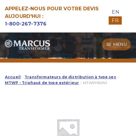
APPELEZ-NOUS POUR VOTRE DEVIS
EN
AUJOURD'HUI :
FR
1-800-267-7376
Aller
Aller
MENU
à
au
la
contenu
Transformateurs
navigation
Guide d’Achat
Accueil
Transformateurs de distribution à type sec
MTWP - Triphasé de type extérieur
MTWPH50N1
Specialitées
Notre Qualité