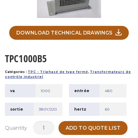
DOWNLOAD TECHNICAL DRAWINGS
TPC1000B5
Catégories :
TPC - Triphasé de type fermé
,
Transformateurs de
contrôle industriel
va
1000
entrée
480
sortie
380Y/220
hertz
60
quantité
Quantity
ADD TO QUOTE LIST
de