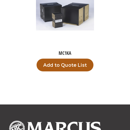
MC1KA
Add to Quote List