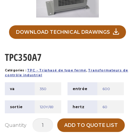
DOWNLOAD TECHNICAL DRAWINGS
TPC350A7
Catégories :
TPC - Triphasé de type fermé
,
Transformateurs de
contrôle industriel
va
350
entrée
600
sortie
120Y/69
hertz
60
quantité
Quantity
ADD TO QUOTE LIST
de