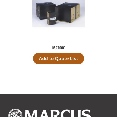
MC100C
Add to Quote List