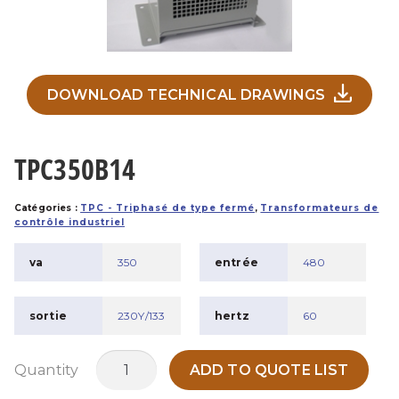
DOWNLOAD TECHNICAL DRAWINGS
TPC350B14
Catégories :
TPC - Triphasé de type fermé
,
Transformateurs de
contrôle industriel
va
350
entrée
480
sortie
230Y/133
hertz
60
quantité
Quantity
ADD TO QUOTE LIST
de