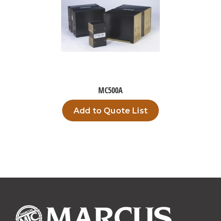
MC500A
Add to Quote List