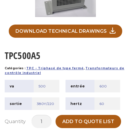
DOWNLOAD TECHNICAL DRAWINGS
TPC500A5
Catégories :
TPC - Triphasé de type fermé
,
Transformateurs de
contrôle industriel
va
500
entrée
600
sortie
380Y/220
hertz
60
quantité
Quantity
ADD TO QUOTE LIST
de