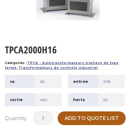
TPCA2000H16
Catégories :
TPCA - Autotransformateurs triphasé de type
fermé
,
Transformateurs de contrôle industriel
va
2K
entrée
208
sortie
460
hertz
60
quantité
Quantity
ADD TO QUOTE LIST
de
TPCA2000H16