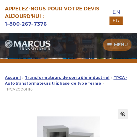
APPELEZ-NOUS POUR VOTRE DEVIS
EN
AUJOURD'HUI :
FR
1-800-267-7376
Aller
Aller
MENU
à
au
la
contenu
Transformateurs
navigation
Guide d’Achat
Accueil
Transformateurs de contrôle industriel
TPCA -
Autotransformateurs triphasé de type fermé
TPCA2000H16
Specialitées
Notre Qualité