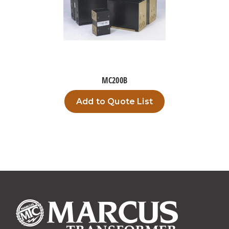
MC200B
Add to Quote List