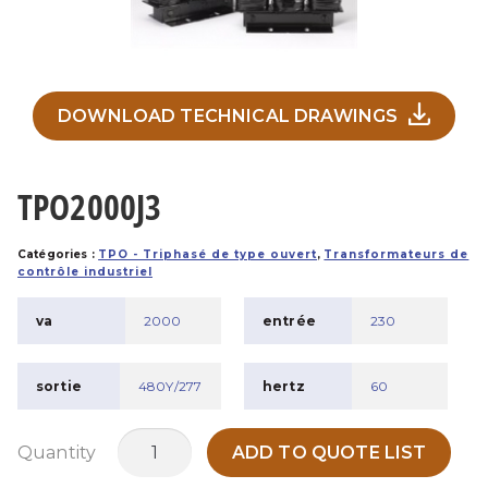
DOWNLOAD TECHNICAL DRAWINGS
TPO2000J3
Catégories :
TPO - Triphasé de type ouvert
,
Transformateurs de
contrôle industriel
va
2000
entrée
230
sortie
480Y/277
hertz
60
quantité
Quantity
ADD TO QUOTE LIST
de