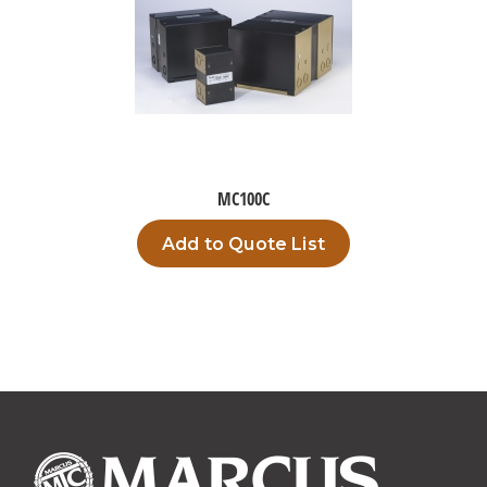
MC100C
Add to Quote List