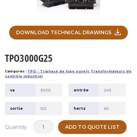
DOWNLOAD TECHNICAL DRAWINGS
TPO3000G25
Catégories :
TPO - Triphasé de type ouvert
,
Transformateurs de
contrôle industriel
va
3000
entrée
240
sortie
120
hertz
60
quantité
Quantity
ADD TO QUOTE LIST
de