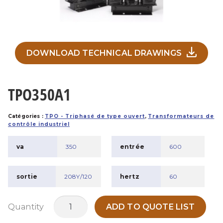
DOWNLOAD TECHNICAL DRAWINGS
TPO350A1
Catégories :
TPO - Triphasé de type ouvert
,
Transformateurs de
contrôle industriel
va
350
entrée
600
sortie
208Y/120
hertz
60
quantité
Quantity
ADD TO QUOTE LIST
de