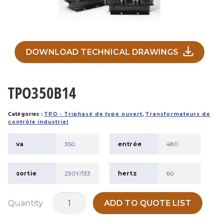
DOWNLOAD TECHNICAL DRAWINGS
TPO350B14
Catégories :
TPO - Triphasé de type ouvert
,
Transformateurs de
contrôle industriel
va
350
entrée
480
sortie
230Y/133
hertz
60
quantité
Quantity
ADD TO QUOTE LIST
de