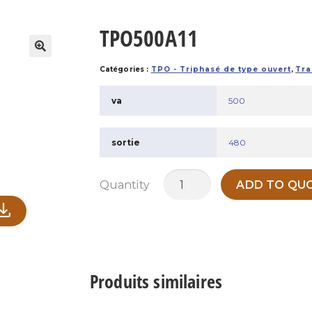
TPO500A11
Catégories :
TPO - Triphasé de type ouvert
,
Tra
va
500
sortie
480
quantité
Quantity
ADD TO QUO
de
TPO500A11
Produits similaires