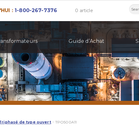
Rech
HUI :
1-800-267-7376
0 article
ransformateurs
Guide d’Achat
S
Triphasé de type ouvert
TPO500A11