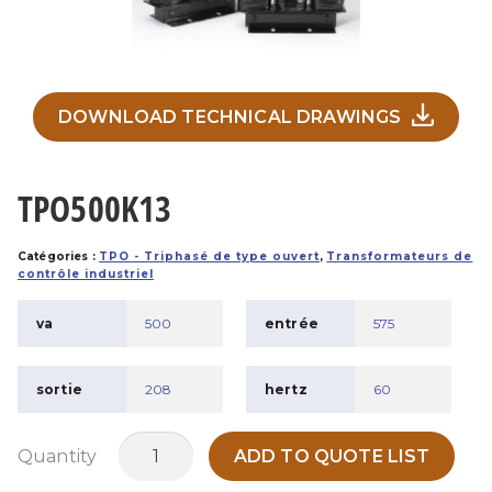
DOWNLOAD TECHNICAL DRAWINGS
TPO500K13
Catégories :
TPO - Triphasé de type ouvert
,
Transformateurs de
contrôle industriel
va
500
entrée
575
sortie
208
hertz
60
quantité
Quantity
ADD TO QUOTE LIST
de