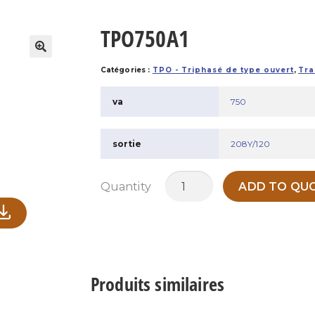
TPO750A1
Catégories :
TPO - Triphasé de type ouvert
,
Tra
va
750
sortie
208Y/120
quantité
Quantity
ADD TO QUO
de
TPO750A1
Produits similaires