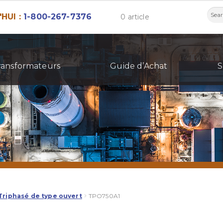
Rech
HUI :
1-800-267-7376
0 article
ransformateurs
Guide d’Achat
S
Triphasé de type ouvert
TPO750A1