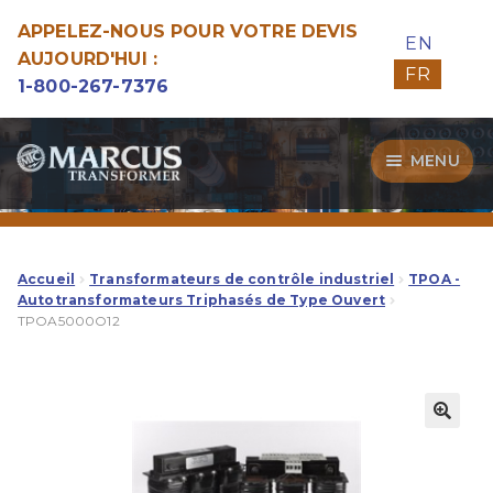
APPELEZ-NOUS POUR VOTRE DEVIS
EN
AUJOURD'HUI :
FR
1-800-267-7376
Aller
Aller
MENU
à
au
la
contenu
Transformateurs
navigation
Guide d’Achat
Accueil
Transformateurs de contrôle industriel
TPOA -
Autotransformateurs Triphasés de Type Ouvert
TPOA5000O12
Specialitées
Notre Qualité