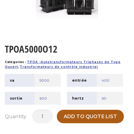
TPOA5000O12
Catégories :
TPOA -Autotransformateurs Triphasés de Type
Ouvert
,
Transformateurs de contrôle industriel
va
5000
entrée
400
sortie
600
hertz
60
quantité
Quantity
ADD TO QUOTE LIST
de
TPOA5000O12