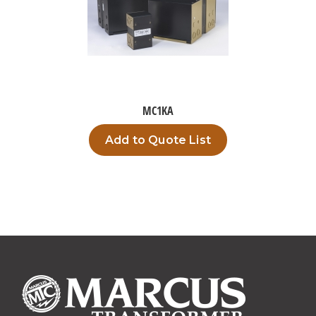
MC1KA
Add to Quote List