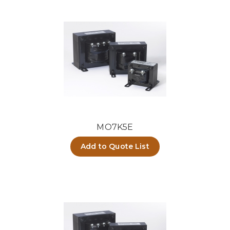
MO7K5E
Add to Quote List