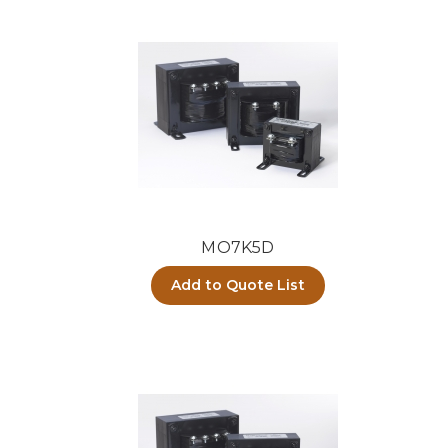
MO7K5D
Add to Quote List