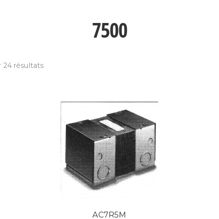
7500
 24 résultats
AC7R5M