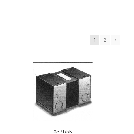
1
2
AS7R5K