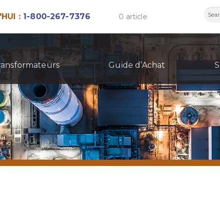
Rech
HUI :
1-800-267-7376
0 article
ransformateurs
Guide d’Achat
S