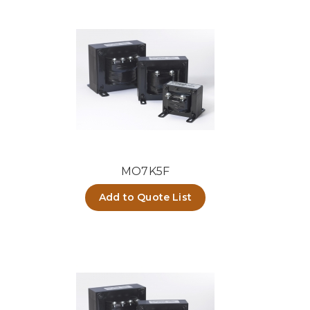
MO7K5F
Add to Quote List