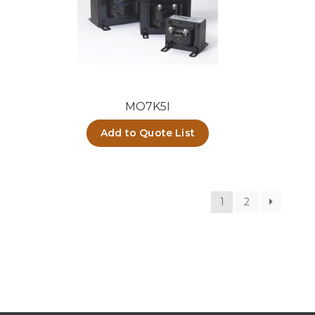
MO7K5I
Add to Quote List
1
2