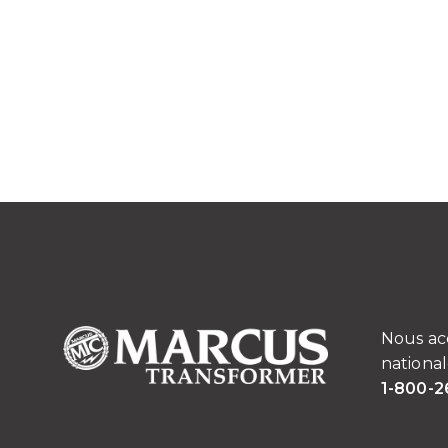
Nous ac
national
1-800-2