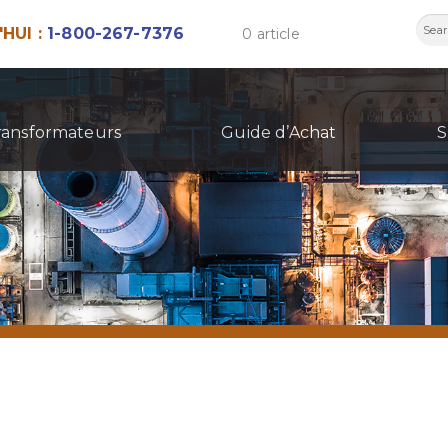
Rech
HUI :
1-800-267-7376
0 article
ransformateurs
Guide d’Achat
S