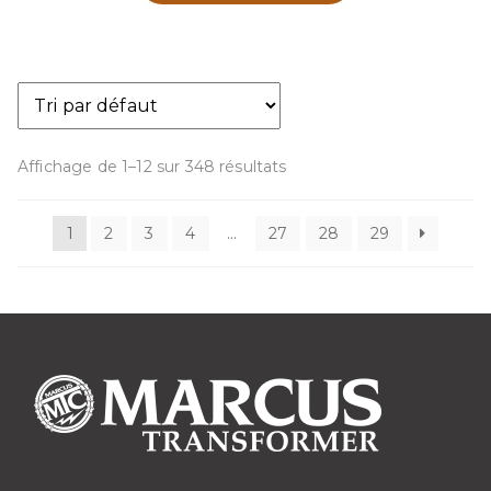
Affichage de 1–12 sur 348 résultats
1
2
3
4
…
27
28
29