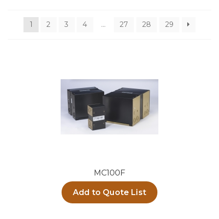
1
2
3
4
…
27
28
29
MC100F
Add to Quote List