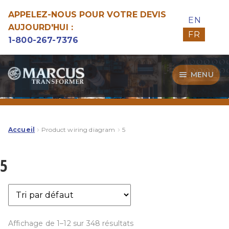
APPELEZ-NOUS POUR VOTRE DEVIS
EN
AUJOURD'HUI :
FR
1-800-267-7376
Aller
Aller
MENU
à
au
la
contenu
Transformateurs
navigation
Guide d’Achat
Accueil
Product wiring diagram
5
Specialitées
5
Notre Qualité
Affichage de 1–12 sur 348 résultats