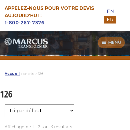
APPELEZ-NOUS POUR VOTRE DEVIS
EN
AUJOURD'HUI :
FR
1-800-267-7376
Aller
Aller
MENU
à
au
la
contenu
Transformateurs
navigation
Guide d’Achat
Accueil
entrée
126
Specialitées
126
Notre Qualité
Affichage de 1–12 sur 13 résultats