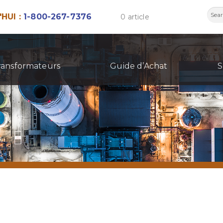
Rech
HUI :
1-800-267-7376
0 article
ransformateurs
Guide d’Achat
S