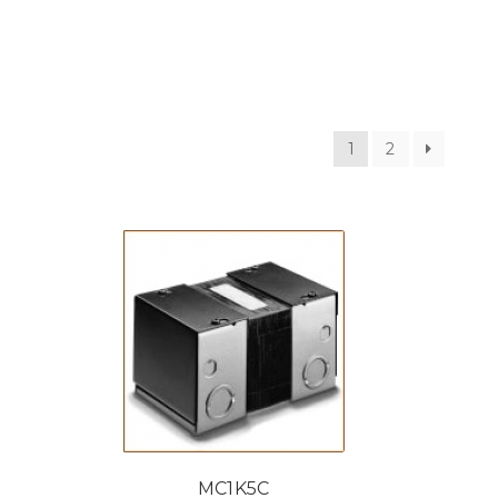
1
2
MC1K5C