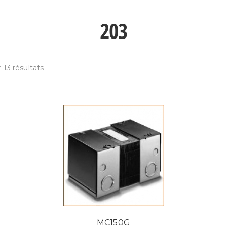
203
 13 résultats
MC150G