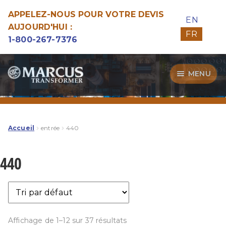
APPELEZ-NOUS POUR VOTRE DEVIS
EN
AUJOURD'HUI :
FR
1-800-267-7376
Aller
Aller
MENU
à
au
la
contenu
Transformateurs
navigation
Guide d’Achat
Accueil
entrée
440
Specialitées
440
Notre Qualité
Affichage de 1–12 sur 37 résultats