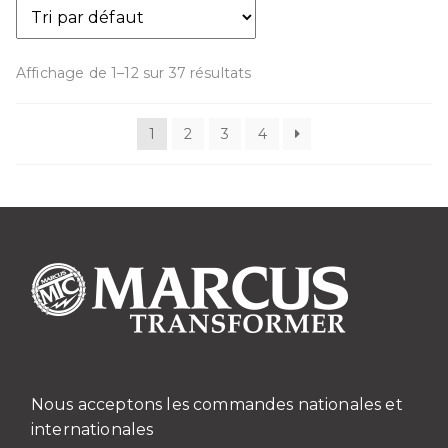
Les
options
peuvent
Affichage de 1–12 sur 37 résultats
être
choisies
1
2
3
4
sur
la
page
du
produit
Nous acceptons les commandes nationales et
internationales