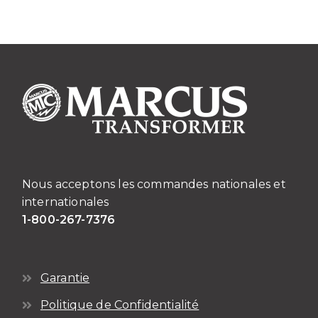
variations.
Les
options
peuvent
être
choisies
sur
la
page
du
Nous acceptons les commandes nationales et
produit
internationales
1-800-267-7376
Garantie
Politique de Confidentialité