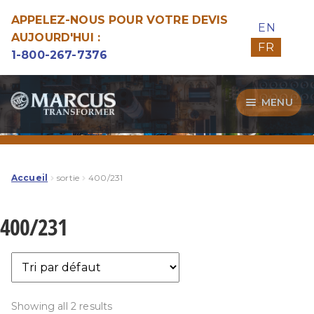
APPELEZ-NOUS POUR VOTRE DEVIS
EN
AUJOURD'HUI :
FR
1-800-267-7376
Aller
Aller
MENU
à
au
la
contenu
Transformateurs
navigation
Guide d’Achat
Accueil
sortie
400/231
Specialitées
400/231
Notre Qualité
Showing all 2 results