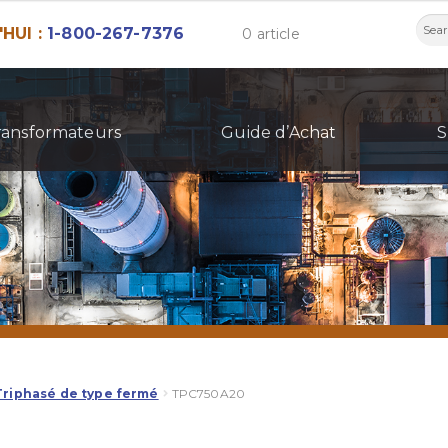
Rech
HUI :
1-800-267-7376
0 article
ransformateurs
Guide d’Achat
S
Triphasé de type fermé
TPC750A20