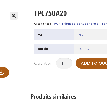
TPC750A20
Catégories :
TPC - Triphasé de type fermé
,
Tran
va
750
sortie
400/231
quantité
Quantity
ADD TO QUO
de
TPC750A20
Produits similaires