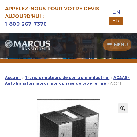
APPELEZ-NOUS POUR VOTRE DEVIS
EN
AUJOURD'HUI :
FR
1-800-267-7376
Aller
Aller
MENU
à
au
la
contenu
Transformateurs
navigation
Guide d’Achat
Accueil
Transformateurs de contrôle industriel
AC&AS -
Autotransformateur monophasé de type fermé
AC3M
Specialitées
Notre Qualité