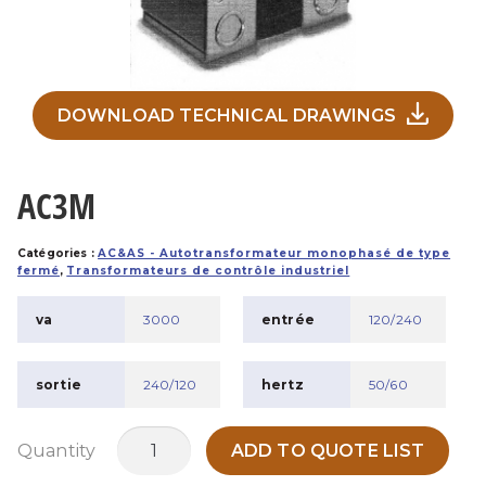
DOWNLOAD TECHNICAL DRAWINGS
AC3M
Catégories :
AC&AS - Autotransformateur monophasé de type
fermé
,
Transformateurs de contrôle industriel
va
3000
entrée
120/240
sortie
240/120
hertz
50/60
quantité
Quantity
ADD TO QUOTE LIST
de