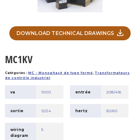
DOWNLOAD TECHNICAL DRAWINGS
MC1KV
Catégories :
MC - Monophasé de type fermé
,
Transformateurs
de contrôle industriel
va
1000
entrée
208/416
sortie
12/24
hertz
50/60
wiring
5
diagram