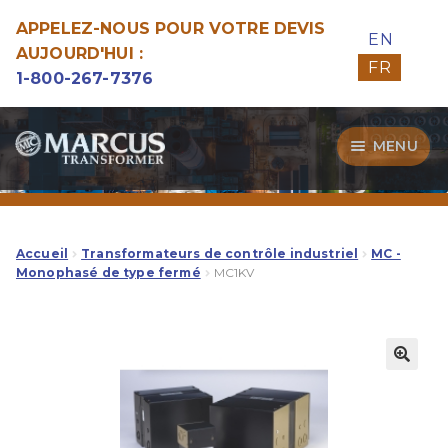
APPELEZ-NOUS POUR VOTRE DEVIS
EN
AUJOURD'HUI :
FR
1-800-267-7376
Aller
Aller
MENU
à
au
la
contenu
Transformateurs
navigation
Guide d’Achat
Accueil
Transformateurs de contrôle industriel
MC -
Monophasé de type fermé
MC1KV
Specialitées
Notre Qualité