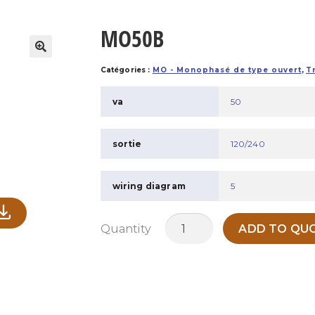
MO50B
Catégories :
MO - Monophasé de type ouvert
,
T
va
50
sortie
120/240
wiring diagram
5
quantité
Quantity
ADD TO QUO
de
MO50B