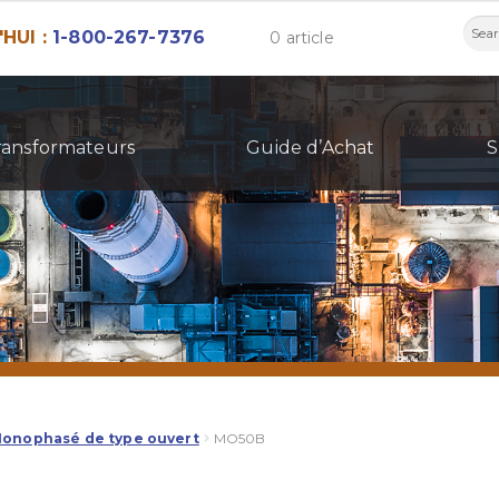
Rech
HUI :
1-800-267-7376
0 article
ransformateurs
Guide d’Achat
S
Monophasé de type ouvert
MO50B