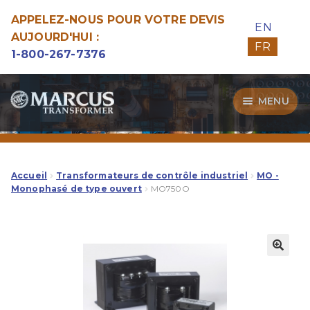
APPELEZ-NOUS POUR VOTRE DEVIS
EN
AUJOURD'HUI :
FR
1-800-267-7376
Aller
Aller
MENU
à
au
la
contenu
Transformateurs
navigation
Guide d’Achat
Accueil
Transformateurs de contrôle industriel
MO -
Monophasé de type ouvert
MO750O
Specialitées
Notre Qualité