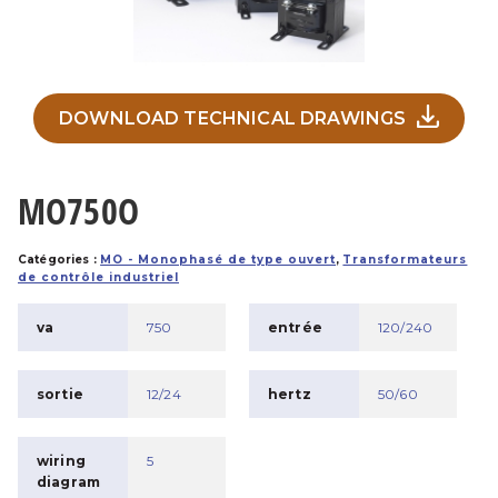
DOWNLOAD TECHNICAL DRAWINGS
MO750O
Catégories :
MO - Monophasé de type ouvert
,
Transformateurs
de contrôle industriel
va
750
entrée
120/240
sortie
12/24
hertz
50/60
wiring
5
diagram