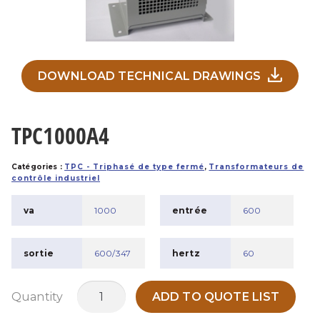
DOWNLOAD TECHNICAL DRAWINGS
TPC1000A4
Catégories :
TPC - Triphasé de type fermé
,
Transformateurs de
contrôle industriel
va
1000
entrée
600
sortie
600/347
hertz
60
quantité
Quantity
ADD TO QUOTE LIST
de