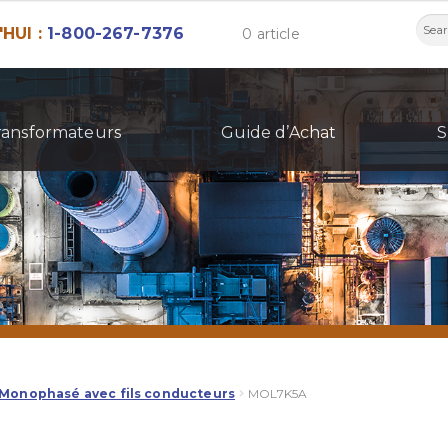
Rech
HUI :
1-800-267-7376
0 article
ransformateurs
Guide d’Achat
S
 Monophasé avec fils conducteurs
MOL7K5A