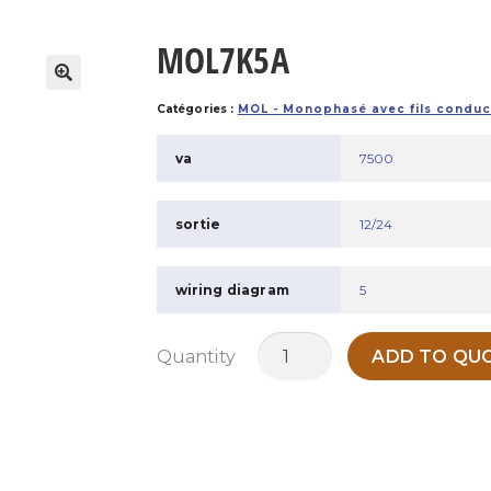
MOL7K5A
Catégories :
MOL - Monophasé avec fils conduc
va
7500
sortie
12/24
wiring diagram
5
quantité
Quantity
ADD TO QUO
de
MOL7K5A